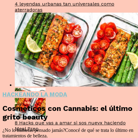
4 leyendas urbanas tan universales como
aterradoras
HACKEANDO LA MODA
Cosméticos con Cannabis: el último
grito beauty
8 Hacks que vas a amar si sos nuevx haciendo
Meal Prep
¿No lo hubieras pensado jamás?Conocé de qué se trata lo último en
tratamientos de belleza.