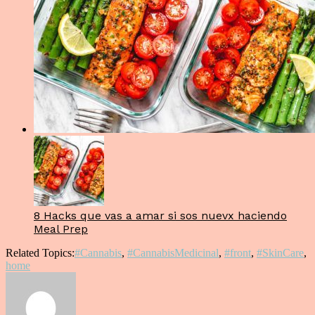
8 Hacks que vas a amar si sos nuevx haciendo
Meal Prep
Related Topics:
#Cannabis
,
#CannabisMedicinal
,
#front
,
#SkinCare
,
home