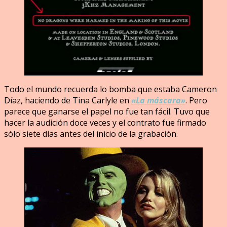
Todo el mundo recuerda lo bomba que estaba Cameron
Díaz, haciendo de Tina Carlyle en
«La máscara»
. Pero
parece que ganarse el papel no fue tan fácil. Tuvo que
hacer la audición doce veces y el contrato fue firmado
sólo siete días antes del inicio de la grabación.