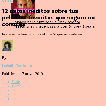
CINE
12 datos inéditos sobre tus
películas favoritas que seguro no
5 claves para entender el movimiento
conocés
#FreeBritney y qué pasará con Britney Spears
Ese nível de fanatismo por el cine SI que se puede ver.
By
Ludmila Gurchenco
Published on
7 mayo, 2019
Share
Tweet