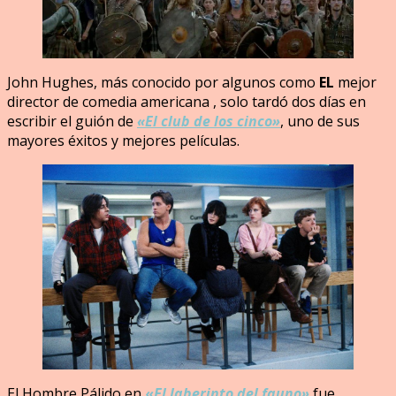
John Hughes, más conocido por algunos como
EL
mejor
director de comedia americana , solo tardó dos días en
escribir el guión de
«El club de los cinco»
, uno de sus
mayores éxitos y mejores películas.
El Hombre Pálido en
«
El laberinto del fauno»
fue